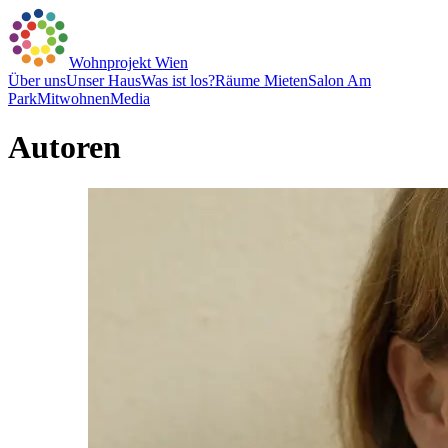
Wohnprojekt Wien
Über uns
Unser Haus
Was ist los?
Räume Mieten
Salon Am
Park
Mitwohnen
Media
Autoren