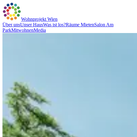
Wohnprojekt Wien
Über uns
Unser Haus
Was ist los?
Räume Mieten
Salon Am
Park
Mitwohnen
Media